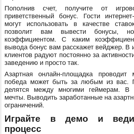
Пополнив счет, получите от игров
приветственный бонус. Гости интерне
могут использовать в качестве став
позволит вам вывести бонусы, н
коэффициентом. С каким коэффициен
вывода бонус вам расскажет вейджер. В 
клиентов радуют постоянно за активности
заведению и просто так.
Азартная онлайн-площадка проводит 
победа может быть за любым из вас. 
делятся между многими геймерам. В 
мечты. Выводить заработанные на азартн
ограничений.
Играйте в демо и веди
процесс