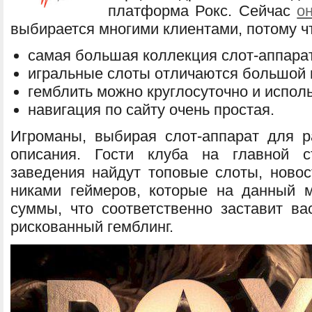
платформа Рокс. Сейчас
о
выбирается многими клиентами, потому чт
самая большая коллекция слот-аппара
игральные слоты отличаются большой
гемблить можно круглосуточно и исполь
навигация по сайту очень простая.
Игроманы, выбирая слот-аппарат для ра
описания. Гости клуба на главной с
заведения найдут топовые слоты, новос
никами геймеров, которые на данный 
суммы, что соответственно заставит ва
рискованный гемблинг.