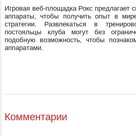
Игровая веб-площадка Рокс предлагает с
аппараты, чтобы получить опыт в мир
стратегии. Развлекаться в трениро
постояльцы клуба могут без огранич
подобную возможность, чтобы познако
аппаратами.
Комментарии