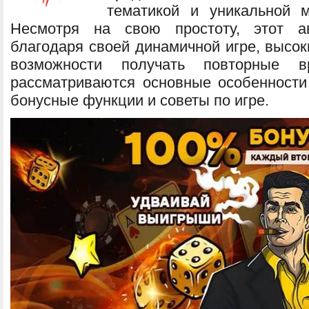
тематикой и уникальной м
Несмотря на свою простоту, этот ав
благодаря своей динамичной игре, высо
возможности получать повторные 
рассматриваются основные особенност
бонусные функции и советы по игре.