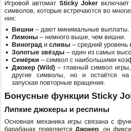
Игровой автомат
Sticky Joker
включает 
символов, которые встречаются во многи
них:
Вишни
– дают минимальные выплаты.
Лимоны
– немного выше, чем вишни.
Виноград
и
сливы
– средний уровень 
Золотые звёзды
– один из самых выс
Семёрки
– символ с наибольшими коэ
Джокер (Wild)
– главный символ игры,
другие символы, но и остаётся на
запуская повторные вращения.
Бонусные функции Sticky Jo
Липкие джокеры и респины
Основная механика игры связана с фу
барабанах появляется
Джокер
, он фикс