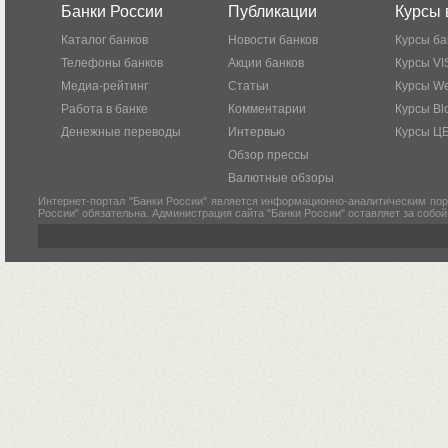
Банки России
Публикации
Курсы 
Каталог банков
Новости банков
Курсы ба
Телефоны банков
Акции банков
Курсы VI
Медиа-рейтинг
Статьи
Курсы W
Работа в банке
Комментарии
Курсы Bl
Денежные переводы
Интервью
Курсы Ц
Обзор прессы
Валютные обзоры
Интернет-портал "Банки России" является информационно-аналитическим пор
России" обязательна. Администрация сайта "Банки России" оставляет за собо