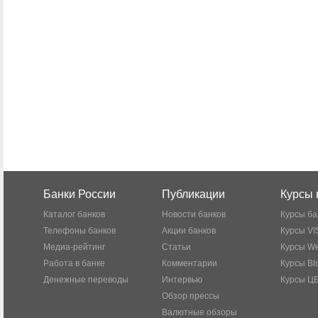
Банки России
Публикации
Курсы 
Каталог банков
Новости банков
Курсы ба
Телефоны банков
Акции банков
Курсы VI
Медиа-рейтинг
Статьи
Курсы W
Работа в банке
Комментарии
Курсы Bl
Денежные переводы
Интервью
Курсы Ц
Обзор прессы
Валютные обзоры