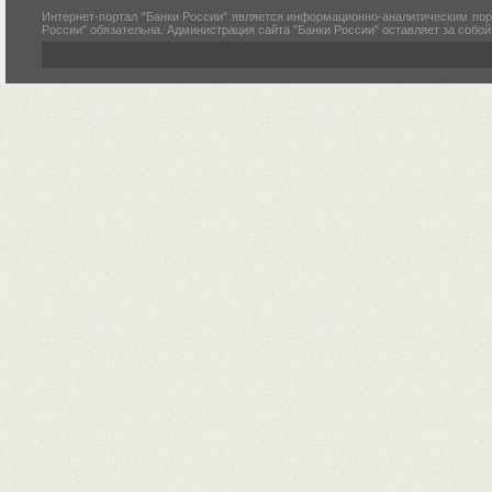
Интернет-портал "Банки России" является информационно-аналитическим пор
России" обязательна. Администрация сайта "Банки России" оставляет за собо