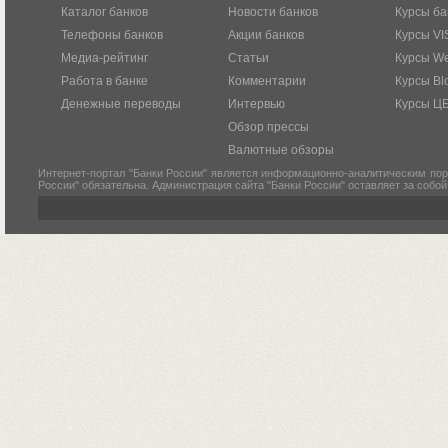
Каталог банков
Новости банков
Курсы ба
Телефоны банков
Акции банков
Курсы VI
Медиа-рейтинг
Статьи
Курсы W
Работа в банке
Комментарии
Курсы Bl
Денежные переводы
Интервью
Курсы Ц
Обзор прессы
Валютные обзоры
Интернет-портал "Банки России" является информационно-аналитическим пор
России" обязательна. Администрация сайта "Банки России" оставляет за собо