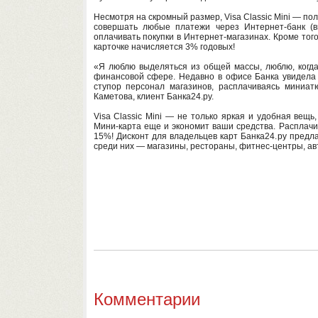
Несмотря на скромный размер, Visa Classic Mini — по
совершать любые платежи через Интернет-банк (в
оплачивать покупки в Интернет-магазинах. Кроме тог
карточке начисляется 3% годовых!
«Я люблю выделяться из общей массы, люблю, когда
финансовой сфере. Недавно в офисе Банка увидела к
ступор персонал магазинов, расплачиваясь миниа
Каметова, клиент Банка24.ру.
Visa Classic Mini — не только яркая и удобная вещ
Мини-карта еще и экономит ваши средства. Расплачив
15%! Дисконт для владельцев карт Банка24.ру предл
среди них — магазины, рестораны, фитнес-центры, ав
Комментарии