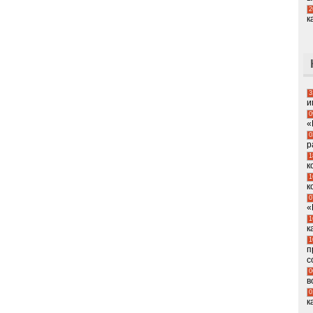
2
к
3
и
0
«
0
р
1
к
1
к
0
«
1
к
1
п
с
0
в
0
к