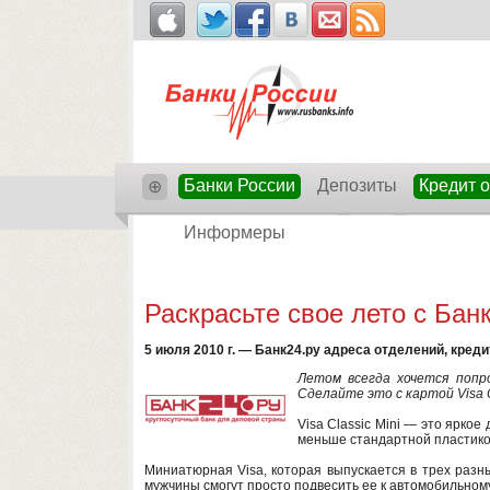
Банки России
Депозиты
Кредит 
⊕
Информеры
Раскрасьте свое лето с Бан
5 июля 2010 г. — Банк24.ру адреса отделений, кред
Летом всегда хочется попр
Сделайте это с картой Visa Cl
Visa Classic Mini — это ярко
меньше стандартной пластико
Миниатюрная Visa, которая выпускается в трех разн
мужчины смогут просто подвесить ее к автомобильному