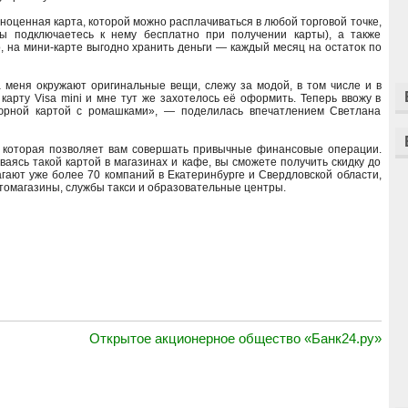
лноценная карта, которой можно расплачиваться в любой торговой точке,
ы подключаетесь к нему бесплатно при получении карты), а также
о, на мини-карте выгодно хранить деньги — каждый месяц на остаток по
 меня окружают оригинальные вещи, слежу за модой, в том числе и в
арту Visa mini и мне тут же захотелось её оформить. Теперь ввожу в
тюрной картой с ромашками», — поделилась впечатлением Светлана
ь, которая позволяет вам совершать привычные финансовые операции.
аясь такой картой в магазинах и кафе, вы сможете получить скидку до
агают уже более 70 компаний в Екатеринбурге и Свердловской области,
томагазины, службы такси и образовательные центры.
Открытое акционерное общество «Банк24.ру»