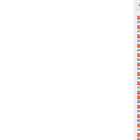
3
о
3
«
2
з
1
о
0
к
2
п
2
л
0
«
0
1
ф
1
о
0
к
0
«
2
в