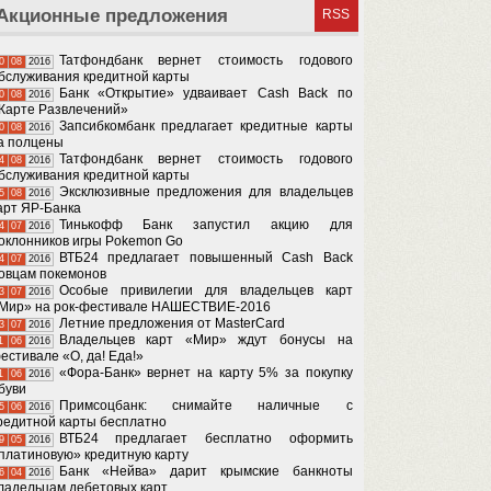
Акционные предложения
RSS
Татфондбанк вернет стоимость годового
0
08
2016
бслуживания кредитной карты
Банк «Открытие» удваивает Cash Back по
0
08
2016
Карте Развлечений»
Запсибкомбанк предлагает кредитные карты
0
08
2016
а полцены
Татфондбанк вернет стоимость годового
4
08
2016
бслуживания кредитной карты
Эксклюзивные предложения для владельцев
5
08
2016
арт ЯР-Банка
Тинькофф Банк запустил акцию для
4
07
2016
оклонников игры Pokemon Go
ВТБ24 предлагает повышенный Cash Back
4
07
2016
овцам покемонов
Особые привилегии для владельцев карт
3
07
2016
Мир» на рок-фестивале НАШЕСТВИЕ-2016
Летние предложения от MasterCard
3
07
2016
Владельцев карт «Мир» ждут бонусы на
1
06
2016
естивале «О, да! Еда!»
«Фора-Банк» вернет на карту 5% за покупку
1
06
2016
буви
Примсоцбанк: снимайте наличные с
5
06
2016
редитной карты бесплатно
ВТБ24 предлагает бесплатно оформить
9
05
2016
платиновую» кредитную карту
Банк «Нейва» дарит крымские банкноты
6
04
2016
ладельцам дебетовых карт