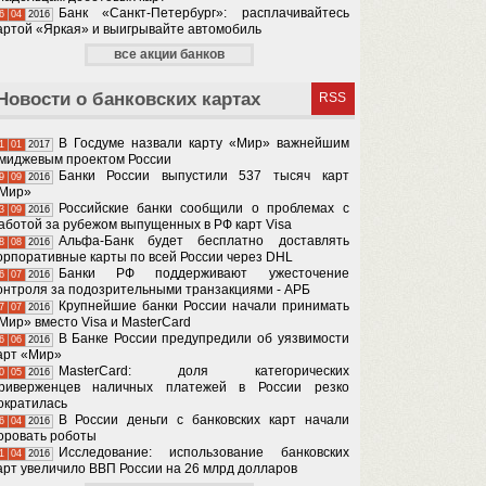
Банк «Санкт-Петербург»: расплачивайтесь
6
04
2016
артой «Яркая» и выигрывайте автомобиль
все акции банков
Новости о банковских картах
RSS
В Госдуме назвали карту «Мир» важнейшим
1
01
2017
миджевым проектом России
Банки России выпустили 537 тысяч карт
9
09
2016
Мир»
Российские банки сообщили о проблемах с
3
09
2016
аботой за рубежом выпущенных в РФ карт Visa
Альфа-Банк будет бесплатно доставлять
8
08
2016
орпоративные карты по всей России через DHL
Банки РФ поддерживают ужесточение
6
07
2016
онтроля за подозрительными транзакциями - АРБ
Крупнейшие банки России начали принимать
7
07
2016
Мир» вместо Visa и MasterCard
В Банке России предупредили об уязвимости
6
06
2016
арт «Мир»
MasterCard: доля категорических
0
05
2016
риверженцев наличных платежей в России резко
ократилась
В России деньги с банковских карт начали
6
04
2016
оровать роботы
Исследование: использование банковских
1
04
2016
арт увеличило ВВП России на 26 млрд долларов