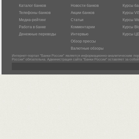
Каталог банков
Новости банков
Курсы ба
Телефоны банков
Акции банков
Курсы VI
Медиа-рейтинг
Статьи
Курсы W
Работа в банке
Комментарии
Курсы Bl
Денежные переводы
Интервью
Курсы Ц
Обзор прессы
Валютные обзоры
Интернет-портал "Банки России" является информационно-аналитическим пор
России" обязательна. Администрация сайта "Банки России" оставляет за собо