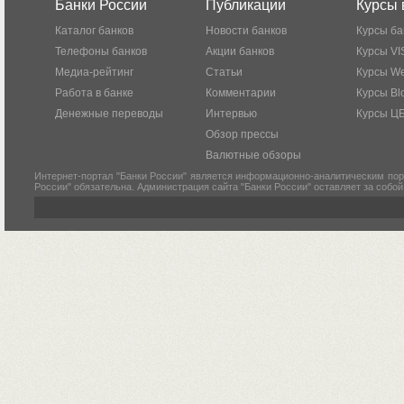
Банки России
Публикации
Курсы 
Каталог банков
Новости банков
Курсы ба
Телефоны банков
Акции банков
Курсы VI
Медиа-рейтинг
Статьи
Курсы W
Работа в банке
Комментарии
Курсы Bl
Денежные переводы
Интервью
Курсы Ц
Обзор прессы
Валютные обзоры
Интернет-портал "Банки России" является информационно-аналитическим пор
России" обязательна. Администрация сайта "Банки России" оставляет за собо