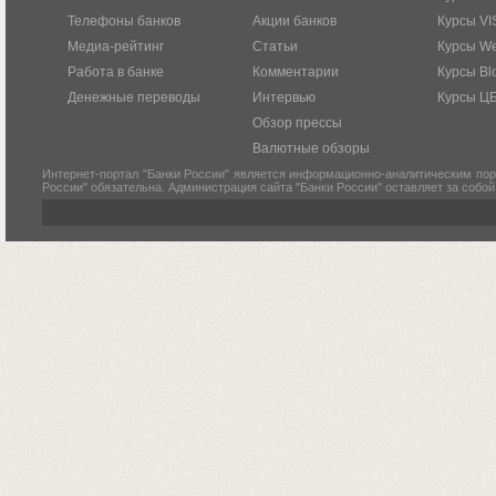
Телефоны банков
Акции банков
Курсы VI
Медиа-рейтинг
Статьи
Курсы W
Работа в банке
Комментарии
Курсы Bl
Денежные переводы
Интервью
Курсы Ц
Обзор прессы
Валютные обзоры
Интернет-портал "Банки России" является информационно-аналитическим пор
России" обязательна. Администрация сайта "Банки России" оставляет за собо