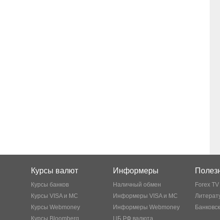
Курсы валют
Информеры
Полезн
Курсы банков
Наличный обмен
Forex TV
Курсы VISA и MC
Информеры VISA и MC
Литерату
Курсы Webmoney
Информеры Webmoney
Банковс
Курсы Bloomberg
ЦБ РФ валюта