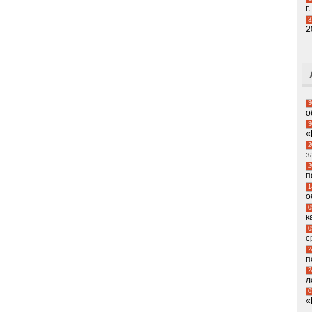
г.
3
2
3
о
3
«
2
з
2
п
1
о
0
к
0
с
2
п
2
л
0
«