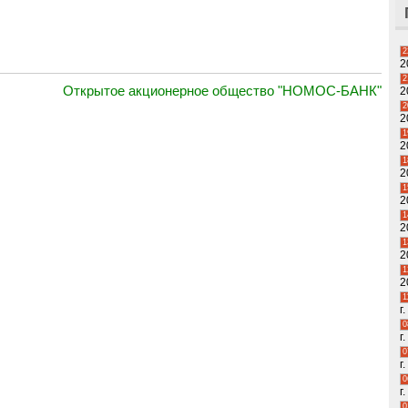
2
2
2
Открытое акционерное общество "НОМОС-БАНК"
2
2
2
1
2
1
2
1
2
1
2
1
2
1
2
1
г.
0
г.
0
г.
0
г.
0