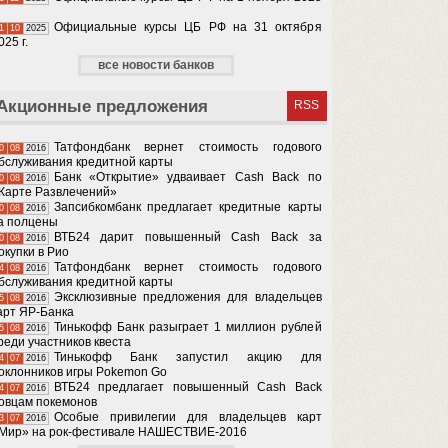
Официальные курсы ЦБ РФ на 31 октября
1
10
2025
025 г.
все новости банков
Акционные предложения
RSS
Татфондбанк вернет стоимость годового
0
08
2016
бслуживания кредитной карты
Банк «Открытие» удваивает Cash Back по
0
08
2016
Карте Развлечений»
Запсибкомбанк предлагает кредитные карты
0
08
2016
а полцены
ВТБ24 дарит повышенный Cash Back за
0
08
2016
окупки в Рио
Татфондбанк вернет стоимость годового
4
08
2016
бслуживания кредитной карты
Эксклюзивные предложения для владельцев
5
08
2016
арт ЯР-Банка
Тинькофф Банк разыграет 1 миллион рублей
5
08
2016
реди участников квеста
Тинькофф Банк запустил акцию для
4
07
2016
оклонников игры Pokemon Go
ВТБ24 предлагает повышенный Cash Back
4
07
2016
овцам покемонов
Особые привилегии для владельцев карт
3
07
2016
Мир» на рок-фестивале НАШЕСТВИЕ-2016