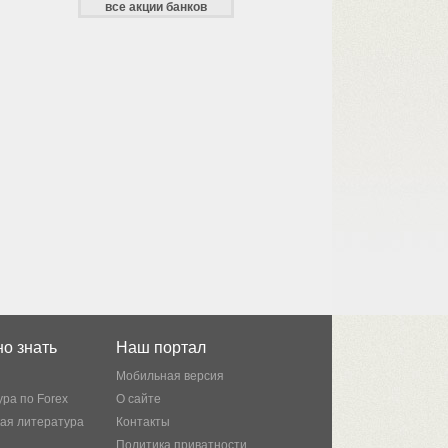
все акции банков
о знать
Наш портал
Мобильная версия
ра по Forex
О сайте
кая литература
Контакты
Политика приватности