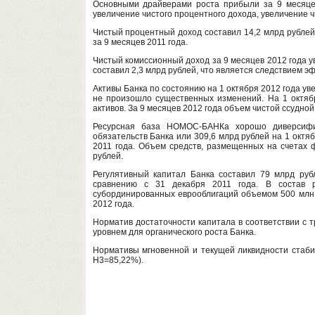
Основными драйверами роста прибыли за 9 месяце
увеличение чистого процентного дохода, увеличение ч
Чистый процентный доход составил 14,2 млрд рублей
за 9 месяцев 2011 года.
Чистый комиссионный доход за 9 месяцев 2012 года у
составил 2,3 млрд рублей, что является следствием э
Активы Банка по состоянию на 1 октября 2012 года уве
не произошло существенных изменений. На 1 октя
активов. За 9 месяцев 2012 года объем чистой ссудно
Ресурсная база НОМОС-БАНКа хорошо диверсифи
обязательств Банка или 309,6 млрд рублей на 1 октя
2011 года. Объем средств, размещенных на счетах ф
рублей.
Регулятивный капитал Банка составил 79 млрд ру
сравнению с 31 декабря 2011 года. В состав р
субординированных еврооблигаций объемом 500 млн
2012 года.
Норматив достаточности капитала в соответствии с 
уровнем для органического роста Банка.
Нормативы мгновенной и текущей ликвидности стаб
Н3=85,22%).