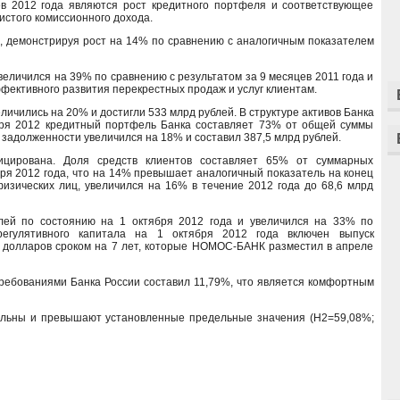
в 2012 года являются рост кредитного портфеля и соответствующее
истого комиссионного дохода.
, демонстрируя рост на 14% по сравнению с аналогичным показателем
величился на 39% по сравнению с результатом за 9 месяцев 2011 года и
ффективного развития перекрестных продаж и услуг клиентам.
личились на 20% и достигли 533 млрд рублей. В структуре активов Банка
бря 2012 кредитный портфель Банка составляет 73% от общей суммы
й задолженности увеличился на 18% и составил 387,5 млрд рублей.
цирована. Доля средств клиентов составляет 65% от суммарных
бря 2012 года, что на 14% превышает аналогичный показатель на конец
изических лиц, увеличился на 16% в течение 2012 года до 68,6 млрд
блей по состоянию на 1 октября 2012 года и увеличился на 33% по
егулятивного капитала на 1 октября 2012 года включен выпуск
 долларов сроком на 7 лет, которые НОМОС-БАНК разместил в апреле
требованиями Банка России составил 11,79%, что является комфортным
ильны и превышают установленные предельные значения (Н2=59,08%;