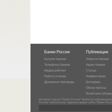
Банки России
Публикации
Каталог банков
Новости банков
Телефоны банков
Акции банков
Медиа-рейтинг
Статьи
Работа в банке
Комментарии
Денежные переводы
Интервью
Обзор прессы
Валютные обзор
Интернет-портал "Банки России" является информацион
России" обязательна. Администрация сайта "Банки Росс