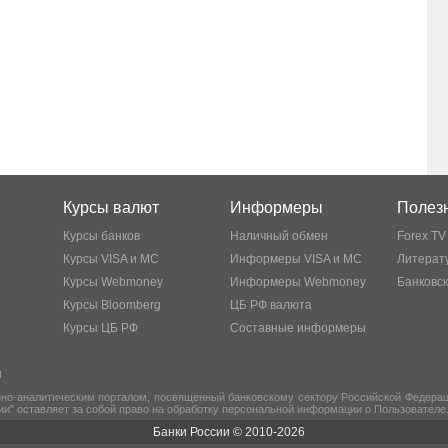
Курсы валют
Информеры
Полезн
Курсы банков
Наличный обмен
Forex TV
Курсы VISA и MC
Информеры VISA и MC
Литерату
Курсы Webmoney
Информеры Webmoney
Банковс
Курсы Bloomberg
ЦБ РФ валюта
Курсы ЦБ РФ
Составные информеры
ы
но-аналитическим порталом, посвященный банковскому сектору Российской Федераци
ии" оставляет за собой право на обработку персональной информации о Пользователе
Банки России © 2010-2026