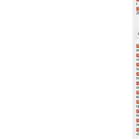
г.
3
2
3
о
3
«
2
з
2
п
1
о
0
к
0
с
2
п
2
л
0
«