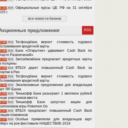
Официальные курсы ЦБ РФ на 31 октября
1
10
2025
025 г.
все новости банков
Акционные предложения
RSS
Татфондбанк вернет стоимость годового
0
08
2016
бслуживания кредитной карты
Банк «Открытие» удваивает Cash Back по
0
08
2016
Карте Развлечений»
Запсибкомбанк предлагает кредитные карты
0
08
2016
а полцены
ВТБ24 дарит повышенный Cash Back за
0
08
2016
окупки в Рио
Татфондбанк вернет стоимость годового
4
08
2016
бслуживания кредитной карты
Эксклюзивные предложения для владельцев
5
08
2016
арт ЯР-Банка
Тинькофф Банк разыграет 1 миллион рублей
5
08
2016
реди участников квеста
Тинькофф Банк запустил акцию для
4
07
2016
оклонников игры Pokemon Go
ВТБ24 предлагает повышенный Cash Back
4
07
2016
овцам покемонов
Особые привилегии для владельцев карт
3
07
2016
Мир» на рок-фестивале НАШЕСТВИЕ-2016