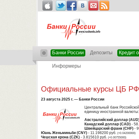
Банки России
Депозиты
Кредит 
⊕
Информеры
Официальные курсы ЦБ РФ н
23 августа 2025 г. — Банки России
Центральный банк Российской
единицу иностранной валюты:
Австралийский доллар (AUD
Канадский доллар (CAD)
- 58
Швейцарский франк (CHF)
- 9
Юань Женьминьби (CNY)
- 11.198200 руб.
(+0.04200000)
Чешская крона (CZK)
- 3.815610 руб.
(+0.00755000)