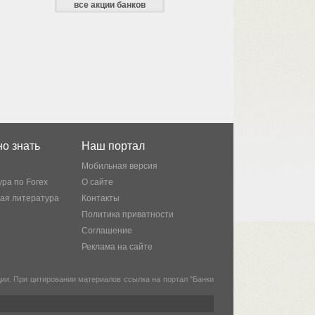
все акции банков
о знать
Наш портал
Мобильная версия
ра по Forex
О сайте
кая литература
Контакты
Политика приватности
Соглашение
Реклама на сайте
и. При цитировании материалов ссылка на портал "Банки
.