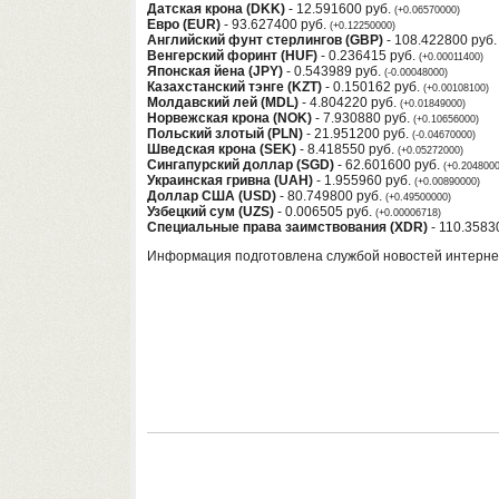
Датская крона (DKK)
- 12.591600 руб.
(+0.06570000)
Евро (EUR)
- 93.627400 руб.
(+0.12250000)
Английский фунт стерлингов (GBP)
- 108.422800 руб
Венгерский форинт (HUF)
- 0.236415 руб.
(+0.00011400)
Японская йена (JPY)
- 0.543989 руб.
(-0.00048000)
Казахстанский тэнге (KZT)
- 0.150162 руб.
(+0.00108100)
Молдавский лей (MDL)
- 4.804220 руб.
(+0.01849000)
Норвежская крона (NOK)
- 7.930880 руб.
(+0.10656000)
Польский злотый (PLN)
- 21.951200 руб.
(-0.04670000)
Шведская крона (SEK)
- 8.418550 руб.
(+0.05272000)
Сингапурский доллар (SGD)
- 62.601600 руб.
(+0.2048000
Украинская гривна (UAH)
- 1.955960 руб.
(+0.00890000)
Доллар США (USD)
- 80.749800 руб.
(+0.49500000)
Узбецкий сум (UZS)
- 0.006505 руб.
(+0.00006718)
Специальные права заимствования (XDR)
- 110.3583
Информация подготовлена службой новостей интерн