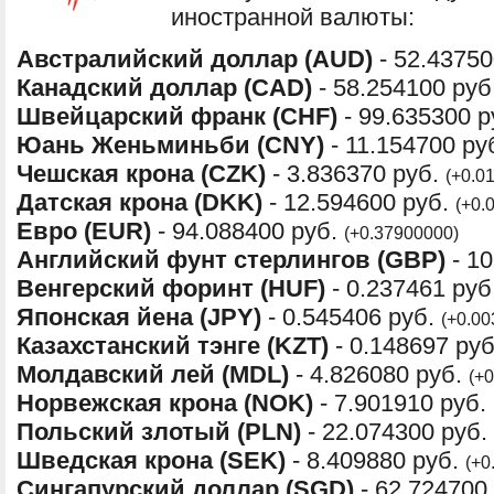
иностранной валюты:
Австралийский доллар (AUD)
- 52.43750
Канадский доллар (CAD)
- 58.254100 руб
Швейцарский франк (CHF)
- 99.635300 
Юань Женьминьби (CNY)
- 11.154700 ру
Чешская крона (CZK)
- 3.836370 руб.
(+0.0
Датская крона (DKK)
- 12.594600 руб.
(+0.
Евро (EUR)
- 94.088400 руб.
(+0.37900000)
Английский фунт стерлингов (GBP)
- 10
Венгерский форинт (HUF)
- 0.237461 руб
Японская йена (JPY)
- 0.545406 руб.
(+0.00
Казахстанский тэнге (KZT)
- 0.148697 ру
Молдавский лей (MDL)
- 4.826080 руб.
(+
Норвежская крона (NOK)
- 7.901910 руб.
Польский злотый (PLN)
- 22.074300 руб.
Шведская крона (SEK)
- 8.409880 руб.
(+0
Сингапурский доллар (SGD)
- 62.724700