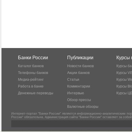
Банки России
Публикации
Курсы 
Каталог банков
Новости банков
Курсы ба
Телефоны банков
Акции банков
Курсы VI
Медиа-рейтинг
Статьи
Курсы W
Работа в банке
Комментарии
Курсы Bl
Денежные переводы
Интервью
Курсы Ц
Обзор прессы
Валютные обзоры
Интернет-портал "Банки России" является информационно-аналитическим пор
России" обязательна. Администрация сайта "Банки России" оставляет за собо