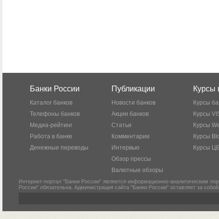
Банки России
Публикации
Курсы 
Каталог банков
Новости банков
Курсы ба
Телефоны банков
Акции банков
Курсы VI
Медиа-рейтинг
Статьи
Курсы W
Работа в банке
Комментарии
Курсы Bl
Денежные переводы
Интервью
Курсы Ц
Обзор прессы
Валютные обзоры
Интернет-портал "Банки России" является информационно-аналитическим пор
России" обязательна. Администрация сайта "Банки России" оставляет за собо