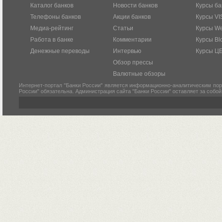
Каталог банков
Новости банков
Курсы ба
Телефоны банков
Акции банков
Курсы VI
Медиа-рейтинг
Статьи
Курсы W
Работа в банке
Комментарии
Курсы Bl
Денежные переводы
Интервью
Курсы Ц
Обзор прессы
Валютные обзоры
Интернет-портал "Банки России" является информационно-аналитическим пор
России" обязательна. Администрация сайта "Банки России" оставляет за собо