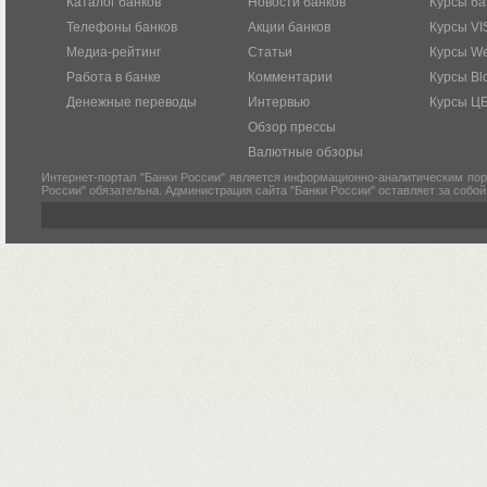
Каталог банков
Новости банков
Курсы ба
Телефоны банков
Акции банков
Курсы VI
Медиа-рейтинг
Статьи
Курсы W
Работа в банке
Комментарии
Курсы Bl
Денежные переводы
Интервью
Курсы Ц
Обзор прессы
Валютные обзоры
Интернет-портал "Банки России" является информационно-аналитическим пор
России" обязательна. Администрация сайта "Банки России" оставляет за собо