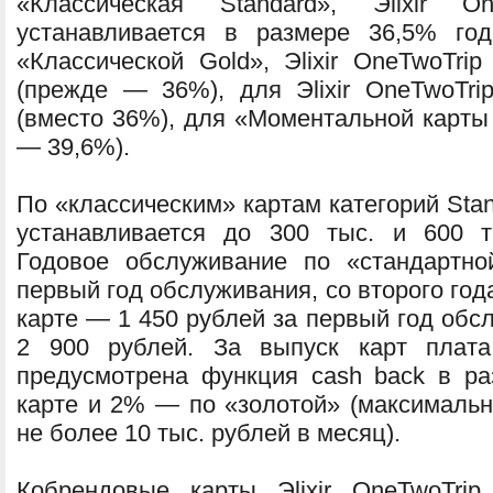
«Классическая Standard», Эlixir 
устанавливается в размере 36,5% го
«Классической Gold», Эlixir OneTwoTri
(прежде — 36%), для Эlixir OneTwoTr
(вместо 36%), для «Моментальной карты 
— 39,6%).
По «классическим» картам категорий Sta
устанавливается до 300 тыс. и 600 т
Годовое обслуживание по «стандартн
первый год обслуживания, со второго год
карте — 1 450 рублей за первый год обс
2 900 рублей. За выпуск карт плата
предусмотрена функция cash back в р
карте и 2% — по «золотой» (максималь
не более 10 тыс. рублей в месяц).
Кобрендовые карты Эlixir OneTwoTri