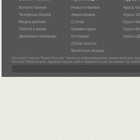
Каталог банков
Новости банков
Курсы ба
Телефоны банков
Акции банков
Курсы VI
Медиа-рейтинг
Статьи
Курсы W
Работа в банке
Комментарии
Курсы Bl
Денежные переводы
Интервью
Курсы Ц
Обзор прессы
Валютные обзоры
Интернет-портал "Банки России" является информационно-аналитическим пор
России" обязательна. Администрация сайта "Банки России" оставляет за собо