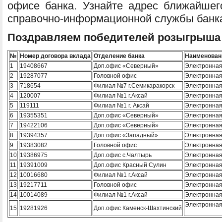
офисе банка. Узнайте адрес ближайше
справочно-информационной службы банка 
Поздравляем победителей розыгрыша 
№
Номер договора вклада
Отделение банка
Наименован
1
19408667
Доп.офис «Северный»
Электронная 
2
19287077
Головной офис
Электронная 
3
718654
Филиал №7 г.Семикаракорск
Электронная 
4
120007
Филиал №1 г.Аксай
Электронная 
5
119111
Филиал №1 г. Аксай
Электронная 
6
19355351
Доп.офис «Северный»
Электронная 
7
19422106
Доп.офис «Северный»
Электронная 
8
19394357
Доп.офис «Западный»
Электронная 
9
19383082
Головной офис
Электронная 
10
19386975
Доп.офис с.Чалтырь
Электронная 
11
19391009
Доп.офис Красный Сулин
Электронная 
12
10016680
Филиал №1 г.Аксай
Электронная 
13
19217711
Головной офис
Электронная 
14
10014089
Филиал №1 г.Аксай
Электронная 
Электронная 
15
19281926
Доп.офис Каменск-Шахтинский