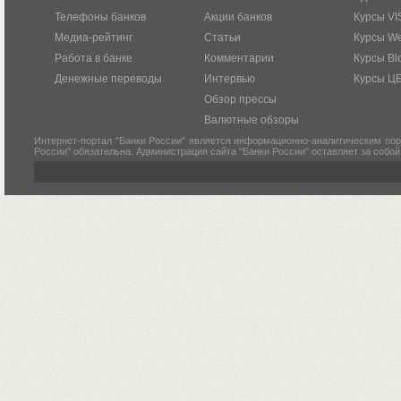
Телефоны банков
Акции банков
Курсы VI
Медиа-рейтинг
Статьи
Курсы W
Работа в банке
Комментарии
Курсы Bl
Денежные переводы
Интервью
Курсы Ц
Обзор прессы
Валютные обзоры
Интернет-портал "Банки России" является информационно-аналитическим пор
России" обязательна. Администрация сайта "Банки России" оставляет за собо