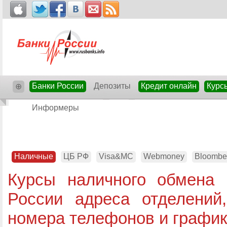
Банки России
Депозиты
Кредит онлайн
Курс
⊕
Информеры
Наличные
ЦБ РФ
Visa&MC
Webmoney
Bloombe
Курсы наличного обмена
России адреса отделений,
номера телефонов и график