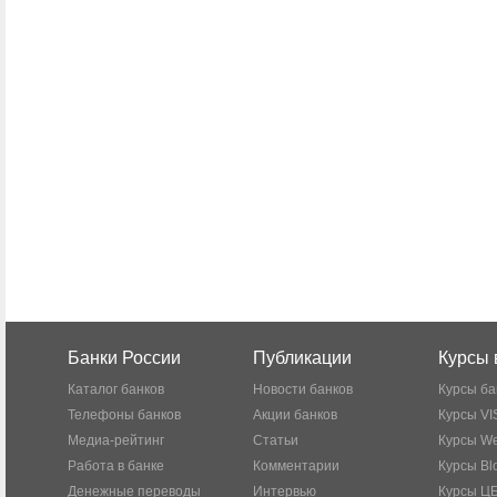
Банки России
Публикации
Курсы 
Каталог банков
Новости банков
Курсы ба
Телефоны банков
Акции банков
Курсы VI
Медиа-рейтинг
Статьи
Курсы W
Работа в банке
Комментарии
Курсы Bl
Денежные переводы
Интервью
Курсы Ц