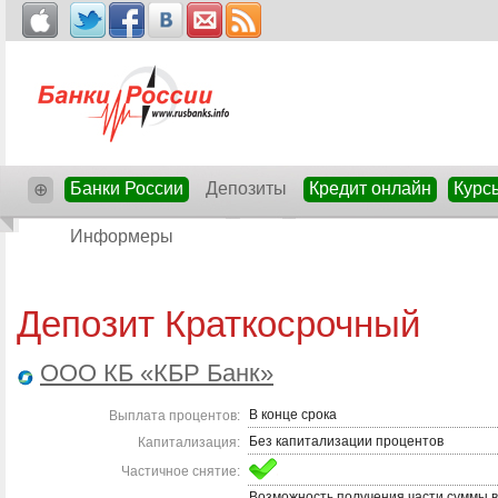
Банки России
Депозиты
Кредит онлайн
Курс
⊕
Информеры
Депозит Краткосрочный
ООО КБ «КБР Банк»
В конце срока
Выплата процентов:
Без капитализации процентов
Капитализация:
Частичное снятие:
Возможность получения части суммы в