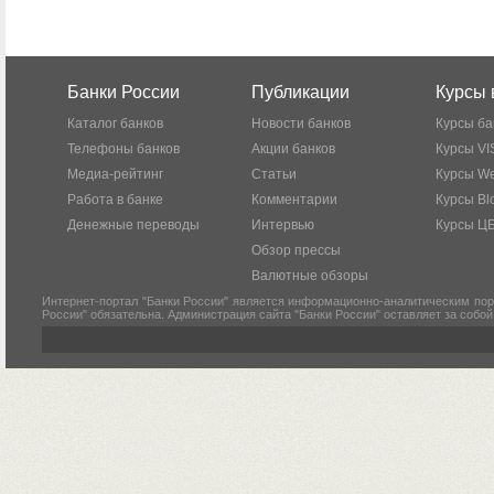
Банки России
Публикации
Курсы 
Каталог банков
Новости банков
Курсы ба
Телефоны банков
Акции банков
Курсы VI
Медиа-рейтинг
Статьи
Курсы W
Работа в банке
Комментарии
Курсы Bl
Денежные переводы
Интервью
Курсы Ц
Обзор прессы
Валютные обзоры
Интернет-портал "Банки России" является информационно-аналитическим пор
России" обязательна. Администрация сайта "Банки России" оставляет за собо