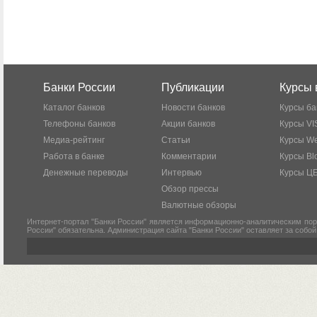
Банки России
Публикации
Курсы 
Каталог банков
Новости банков
Курсы ба
Телефоны банков
Акции банков
Курсы VI
Медиа-рейтинг
Статьи
Курсы W
Работа в банке
Комментарии
Курсы Bl
Денежные переводы
Интервью
Курсы Ц
Обзор прессы
Валютные обзоры
Интернет-портал "Банки России" является информационно-аналитическим пор
России" обязательна. Администрация сайта "Банки России" оставляет за собо