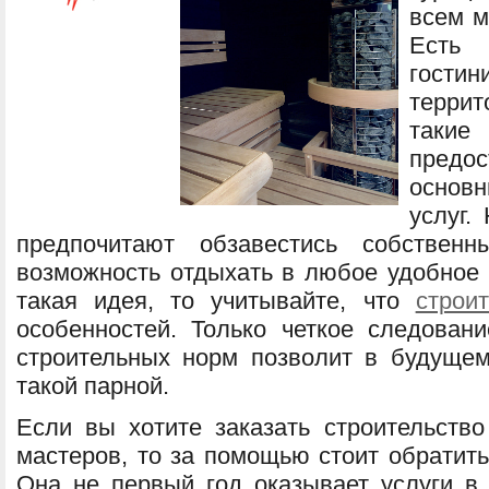
всем м
Есть 
гост
террит
таки
предо
основ
услуг.
предпочитают обзавестись собствен
возможность отдыхать в любое удобное 
такая идея, то учитывайте, что
строи
особенностей. Только четкое следован
строительных норм позволит в будуще
такой парной.
Если вы хотите заказать строительств
мастеров, то за помощью стоит обрат
Она не первый год оказывает услуги в 