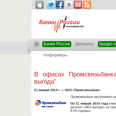
Банки России
Депозиты
Кредит 
⊕
Информеры
В офисах Промсвязьбанк
выгода"
21 января 2014 г. — ОАО «Промсвязьбанк»
Промсвязьбанк продлевает ак
По 31 января 2014 года
клие
депозит «Моя выгода» на срок
8,5% годовых.