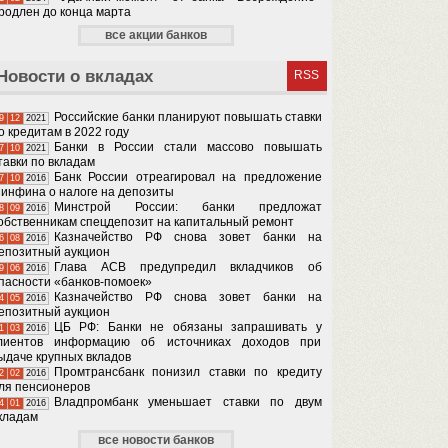
родлен до конца марта
все акции банков
Новости о вкладах
RSS
Российские банки планируют повышать ставки
9
12
2021
о кредитам в 2022 году
Банки в России стали массово повышать
7
10
2021
тавки по вкладам
Банк России отреагировал на предложение
7
10
2016
инфина о налоге на депозиты
Минстрой России: банки предложат
8
09
2016
обственникам спецдепозит на капитальный ремонт
Казначейство РФ снова зовет банки на
6
08
2016
епозитный аукцион
Глава АСВ предупредил вкладчиков об
9
06
2016
пасности «банков-помоек»
Казначейство РФ снова зовет банки на
4
05
2016
епозитный аукцион
ЦБ РФ: Банки не обязаны запрашивать у
1
03
2016
лиентов информацию об источниках доходов при
ыдаче крупных вкладов
Промтрансбанк понизил ставки по кредиту
2
02
2016
ля пенсионеров
Владпромбанк уменьшает ставки по двум
4
01
2016
кладам
все новости банков