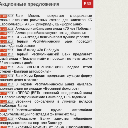
Акционные предложения
RSS
Банк Москвы предлагает специальные
3
10
2015
словия открытия расчетных счетов для клиентов КБ
Еврокоммерц», АКБ «Гринфилд», КБ «Дорис Банк»
Алмазэргиэнбанк ввел вклад «70 лет Победы»
3
04
2015
Алмазэргиэнбанк запустил вклад «Капель»
6
03
2015
ВТБ 24 вклады пенсионерам лучшие условия
9
07
2014
Первый Республиканский Банк проводит
5
04
2014
кцию «Дачный сезон»
Новый вклад «За Победу!»
0
04
2014
Первый Республиканский Банк предлагает
7
03
2014
овый вклад «Праздничный» и проводит по нему акцию
22 счастливых дня!»
Банк «АГРОПРОМКРЕДИТ» подвел итоги
9
03
2014
отереи «Выиграй автомобиль!»
Банк Хоум Кредит предлагает лучшую форму
7
03
2014
ранения денег в валюте
В Первом Республиканском Банке началась
4
03
2014
езонная акция по вкладам «Весенний фокстрот»
«ПЕРВОЦВЕТ» - весенний праздничный вклад
7
02
2014
т Первого Республиканского Банка под 11 % годовых!
Весенние обновления в линейке вкладов
4
02
2014
ниКредит Банка
Россельхозбанк вручил автомобили
4
02
2014
обедителям акции по вкладам физических лиц
«Юниаструм Банк» запустил юбилейное
9
02
2014
пецпредложение на портале Банки.ру
«Удачный момент» от банка «Возрождение»
1
02
2014