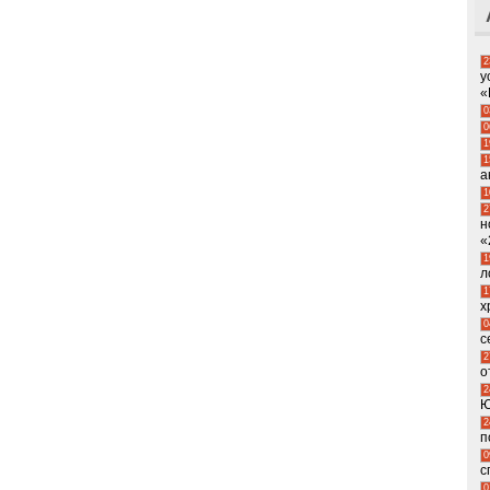
2
у
«
0
0
1
1
а
1
2
н
«
1
л
1
х
0
с
2
о
2
Ю
2
п
0
с
0