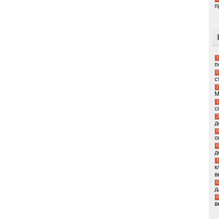
п
1
п
0
с
2
М
1
с
2
д
0
о
0
д
3
к
в
0
д
0
в