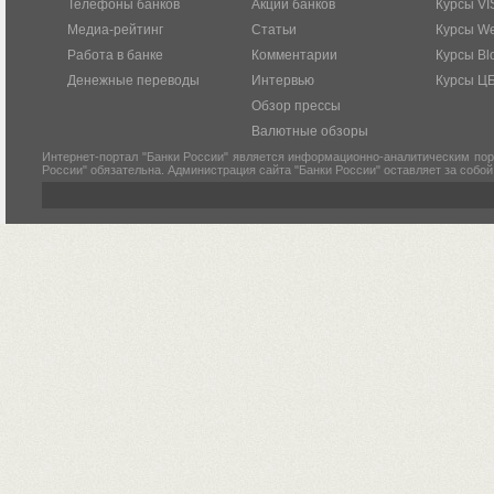
Телефоны банков
Акции банков
Курсы VI
Медиа-рейтинг
Статьи
Курсы W
Работа в банке
Комментарии
Курсы Bl
Денежные переводы
Интервью
Курсы Ц
Обзор прессы
Валютные обзоры
Интернет-портал "Банки России" является информационно-аналитическим пор
России" обязательна. Администрация сайта "Банки России" оставляет за собо