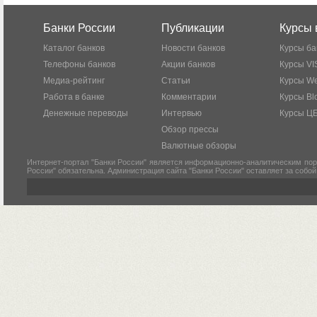
Банки России
Публикации
Курсы 
Каталог банков
Новости банков
Курсы ба
Телефоны банков
Акции банков
Курсы VI
Медиа-рейтинг
Статьи
Курсы W
Работа в банке
Комментарии
Курсы Bl
Денежные переводы
Интервью
Курсы Ц
Обзор прессы
Валютные обзоры
Интернет-портал "Банки России" является информационно-аналитическим пор
России" обязательна. Администрация сайта "Банки России" оставляет за собо