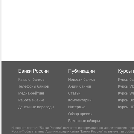
Банки России
Публикации
Курсы 
Каталог банков
Новости банков
Курсы ба
Телефоны банков
Акции банков
Курсы VI
Медиа-рейтинг
Статьи
Курсы W
Работа в банке
Комментарии
Курсы Bl
Денежные переводы
Интервью
Курсы Ц
Обзор прессы
Валютные обзоры
Интернет-портал "Банки России" является информационно-аналитическим пор
России" обязательна. Администрация сайта "Банки России" оставляет за собо