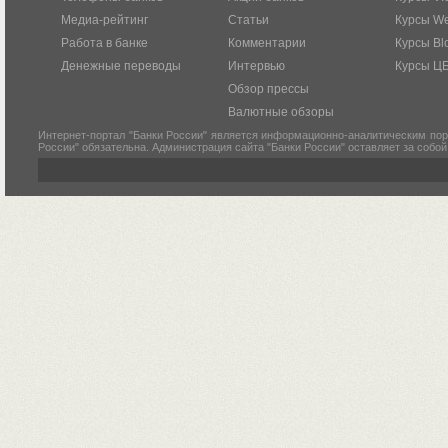
Медиа-рейтинг
Статьи
Курсы W
Работа в банке
Комментарии
Курсы Bl
Денежные переводы
Интервью
Курсы Ц
Обзор прессы
Валютные обзоры
Интернет-портал "Банки России" является информационно-аналитическим пор
России" обязательна. Администрация сайта "Банки России" оставляет за собо