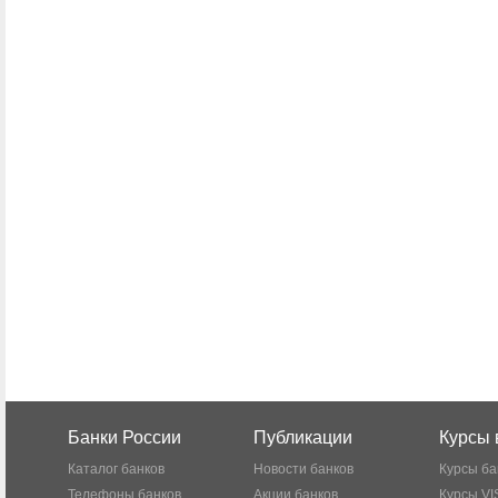
Банки России
Публикации
Курсы 
Каталог банков
Новости банков
Курсы ба
Телефоны банков
Акции банков
Курсы VI