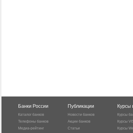
Банки России
Публикации
Курсы 
Каталог банков
Новости банков
Курсы ба
Телефоны банков
Акции банков
Курсы VI
Медиа-рейтинг
Статьи
Курсы W