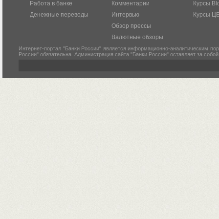
Работа в банке
Комментарии
Курсы Bl
Денежные переводы
Интервью
Курсы Ц
Обзор прессы
Валютные обзоры
Интернет-портал "Банки России" является информационно-аналитическим пор
России" обязательна. Администрация сайта "Банки России" оставляет за собо