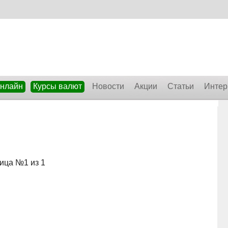
онлайн
Курсы валют
Новости
Акции
Статьи
Интер
ица №1 из 1