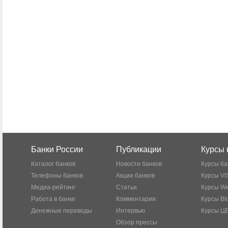
Банки России
Публикации
Курсы 
Каталог банков
Новости банков
Курсы ба
Телефоны банков
Акции банков
Курсы VI
Медиа-рейтинг
Статьи
Курсы W
Работа в банке
Комментарии
Курсы Bl
Денежные переводы
Интервью
Курсы Ц
Обзор прессы