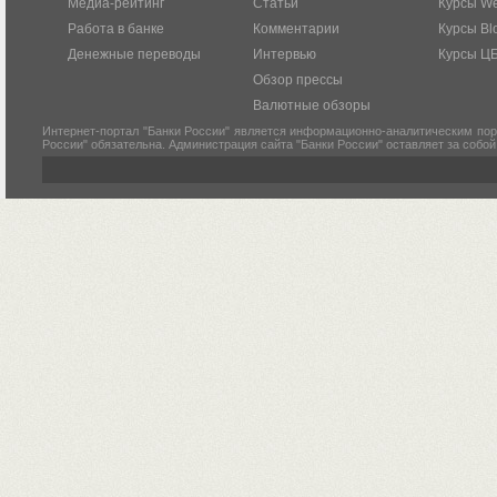
Медиа-рейтинг
Статьи
Курсы W
Работа в банке
Комментарии
Курсы Bl
Денежные переводы
Интервью
Курсы Ц
Обзор прессы
Валютные обзоры
Интернет-портал "Банки России" является информационно-аналитическим пор
России" обязательна. Администрация сайта "Банки России" оставляет за собо