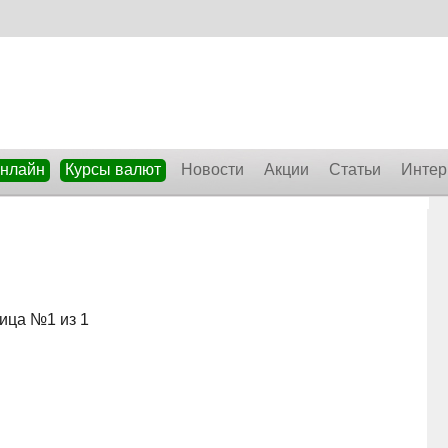
онлайн
Курсы валют
Новости
Акции
Статьи
Интер
ица №1 из 1