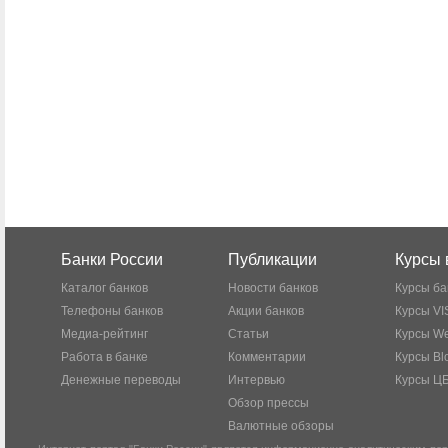
Банки России
Публикации
Курсы 
Каталог банков
Новости банков
Курсы ба
Телефоны банков
Акции банков
Курсы VI
Медиа-рейтинг
Статьи
Курсы W
Работа в банке
Комментарии
Курсы Bl
Денежные переводы
Интервью
Курсы Ц
Обзор прессы
Валютные обзоры