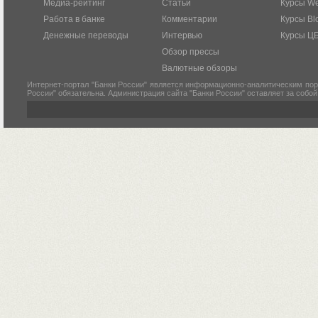
Медиа-рейтинг
Статьи
Курсы W
Работа в банке
Комментарии
Курсы Bl
Денежные переводы
Интервью
Курсы Ц
Обзор прессы
Валютные обзоры
Интернет-портал "Банки России" является информационно-аналитическим пор
России" обязательна. Администрация сайта "Банки России" оставляет за собо