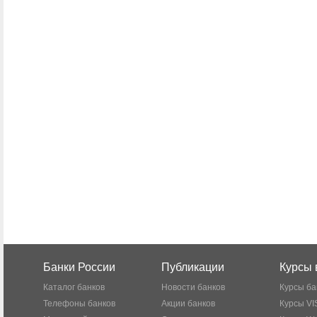
Банки России
Публикации
Курсы 
Каталог банков
Новости банков
Курсы ба
Телефоны банков
Акции банков
Курсы VI